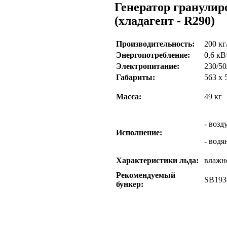
Генератор гранулир
(хладагент - R290)
Производительность:
200 кг
Энергопотребление:
0,6 кВ
Электропитание:
230/50
Габариты:
563 x 
Масса:
49 кг
- воз
Исполнение:
- водя
Характеристики льда:
влажно
Рекомендуемый
SB193
бункер: