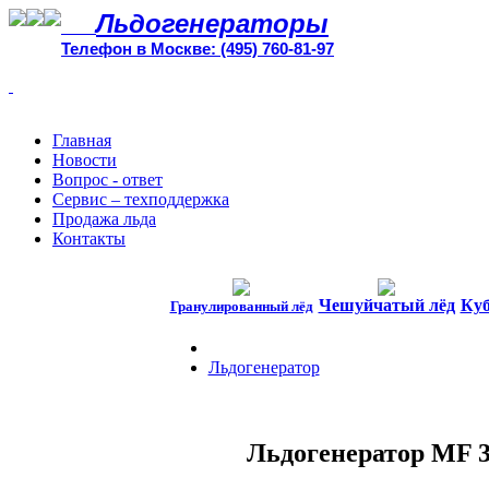
Льдогенераторы
Телефон в Москве: (495) 760-81-97
Главная
Новости
Вопрос - ответ
Сервис – техподдержка
Продажа льда
Контакты
Чешуйчатый лёд
Куб
Гранулированный лёд
Льдогенератор
Льдогенератор MF 37