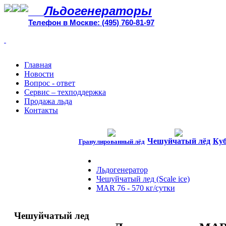
Льдогенераторы
Телефон в Москве: (495) 760-81-97
Главная
Новости
Вопрос - ответ
Сервис – техподдержка
Продажа льда
Контакты
Чешуйчатый лёд
Куб
Гранулированный лёд
Льдогенератор
Чешуйчатый лед (Scale ice)
MAR 76 - 570 кг/сутки
Чешуйчатый лед