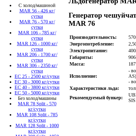
Льдогенератор MAR 
С холод/машиной
MAR 56 - 426 кг/
Генератор чешуйча
сутки
MAR 76 - 570 кг/
MAR 76
сутки
MAR 106 - 785 кг/
Производительность:
570
сутки
MAR 126 - 1000 кг/
Энергопотребление:
2,5
сутки
Электропитание:
400
MAR 206 - 1700 кг/
Габариты:
906
сутки
Масса:
187
MAR 306 - 2350 кг/
- в
сутки
Исполнение:
AS
EC 25 - 2500 кг/сутки
- в
EC 30 - 3000 кг/сутки
EC 40 - 3800 кг/сутки
Характеристики льда:
тол
EC 50 - 5000 кг/сутки
UBH
Рекомендуемый бункер:
Без холод/машины
SIS
MAR 78 Split - 570
кг/сутки
MAR 108 Split - 785
кг/сутки
MAR 128 Split - 1000
кг/сутки