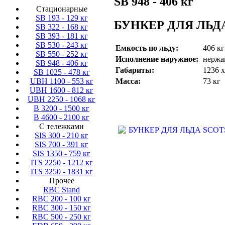
SB 948 - 406 кг
Стационарные
SB 193 - 129 кг
БУНКЕР ДЛЯ ЛЬДА
SB 322 - 168 кг
SB 393 - 181 кг
SB 530 - 243 кг
Емкость по льду:
406 кг
SB 550 - 252 кг
Исполнение наружное:
нержа
SB 948 - 406 кг
Габариты:
1236 х
SB 1025 - 478 кг
Масса:
73 кг
UBH 1100 - 553 кг
UBH 1600 - 812 кг
UBH 2250 - 1068 кг
B 3200 - 1500 кг
B 4600 - 2100 кг
С тележками
SIS 300 - 210 кг
SIS 700 - 391 кг
SIS 1350 - 759 кг
ITS 2250 - 1212 кг
ITS 3250 - 1831 кг
Прочее
RBC Stand
RBC 200 - 100 кг
RBC 300 - 150 кг
RBC 500 - 250 кг