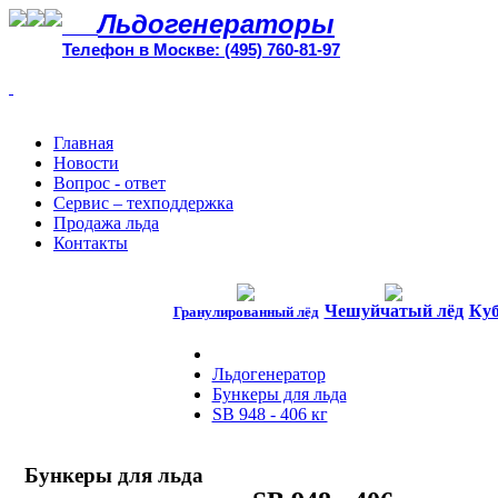
Льдогенераторы
Телефон в Москве: (495) 760-81-97
Главная
Новости
Вопрос - ответ
Сервис – техподдержка
Продажа льда
Контакты
Чешуйчатый лёд
Куб
Гранулированный лёд
Льдогенератор
Бункеры для льда
SB 948 - 406 кг
Бункеры для льда