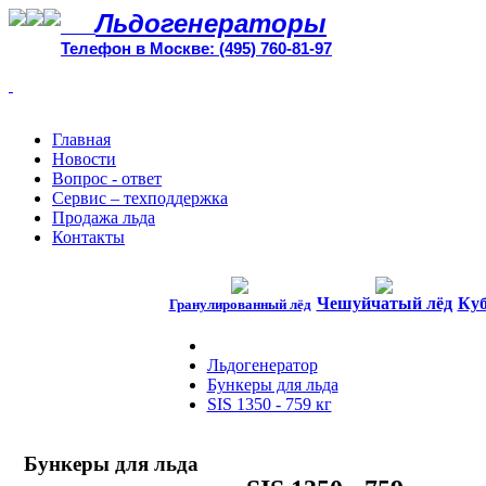
Льдогенераторы
Телефон в Москве: (495) 760-81-97
Главная
Новости
Вопрос - ответ
Сервис – техподдержка
Продажа льда
Контакты
Чешуйчатый лёд
Куб
Гранулированный лёд
Льдогенератор
Бункеры для льда
SIS 1350 - 759 кг
Бункеры для льда