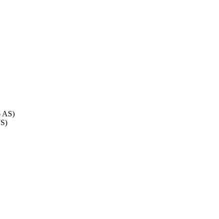
 AS)
S)