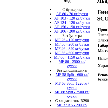
Льд
лед
C бункером
Ген
AF 80 - 70 кг/сутки
SCO
AF 103 - 120 кг/сутки
AF 124 - 120 кг/сутки
AF 156 - 150 кг/сутки
Произ
AF 206 - 200 кг/сутки
Энерг
Без бункера
MF 26 - 120 кг/сутки
Элект
MF 36 - 200 кг/сутки
Габа
MF 46 - 320 кг/сутки
Масса
MF 56 - 600 кг/сутки
MF 66 - 1150 кг/сутки
Испол
MF 86 - 2500 кг/
Харак
сутки
Без холод/машины
MF 58 Split - 600 кг/
Реко
сутки
бунке
MF 68 Split -1220 кг/
сутки
MF 88 Split - 2500 кг/
сутки
С хладагентом R290
MF 37 AS - 200 кг/