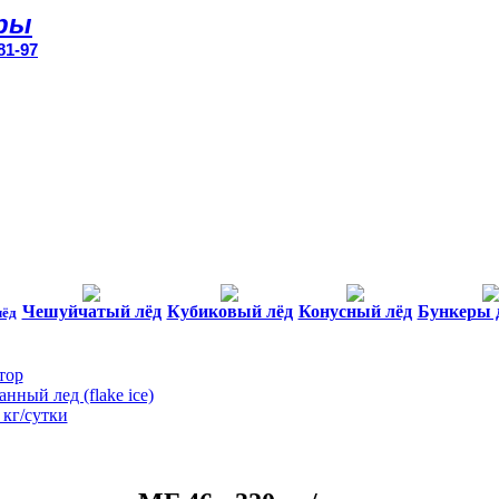
ры
81-97
Чешуйчатый лёд
Кубиковый лёд
Конусный лёд
Бункеры 
лёд
тор
нный лед (flake ice)
 кг/сутки