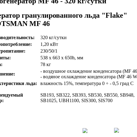
огенератор MF 46 - 320 кг/сутки
ератор гранулированного льда "Flake"
TSMAN MF 46
водительность:
320 кг/сутки
опотребление:
1,20 кВт
ропитание:
230/50/1
риты:
538 х 663 х 650h, мм
:
78 кг
- воздушное охлаждение конденсатора (MF 46
нение:
- водяное охлаждение конденсатора (MF 46 W
теристики льда:
влажность 15%, температура 0 ÷ - 0,5 град С
мендуемый
SB193, SB322, SB393, SB530, SB550, SB948,
р:
SB1025, UBH1100, SIS300, SIS700