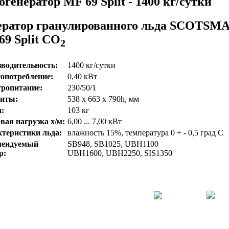
генератор MF 69 Split - 1400 кг/сутки
ератор гранулированного льда SCOTSM
69 Split CO
2
водительность:
1400 кг/сутки
опотребление:
0,40 кВт
ропитание:
230/50/1
риты:
538 х 663 х 790h, мм
:
103 кг
вая нагрузка х/м:
6,00 ... 7,00 кВт
теристики льда:
влажность 15%, температура 0 ÷ - 0,5 град С
мендуемый
SB948, SB1025, UBH1100
р:
UBH1600, UBH2250, SIS1350