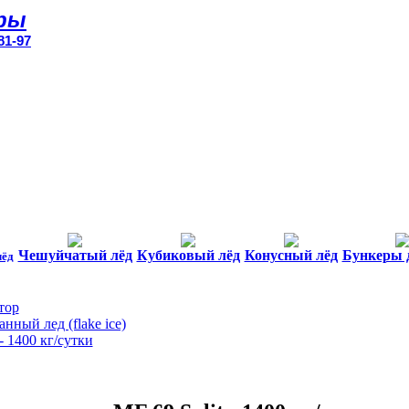
ры
81-97
Чешуйчатый лёд
Кубиковый лёд
Конусный лёд
Бункеры 
лёд
тор
нный лед (flake ice)
- 1400 кг/сутки