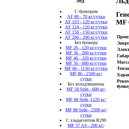
Льдо
лед
C бункером
Ген
AF 80 - 70 кг/сутки
MF 
AF 103 - 120 кг/сутки
AF 124 - 120 кг/сутки
AF 156 - 150 кг/сутки
Произ
AF 206 - 200 кг/сутки
Без бункера
Энерг
MF 26 - 120 кг/сутки
Элект
MF 36 - 200 кг/сутки
Габа
MF 46 - 320 кг/сутки
Масса
MF 56 - 600 кг/сутки
Тепло
MF 66 - 1150 кг/сутки
MF 86 - 2500 кг/
Харак
сутки
Реко
Без холод/машины
бунке
MF 58 Split - 600 кг/
сутки
MF 68 Split -1220 кг/
сутки
MF 88 Split - 2500 кг/
сутки
С хладагентом R290
MF 37 AS - 200 кг/