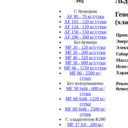
Льд
лед
C бункером
Ген
AF 80 - 70 кг/сутки
(хла
AF 103 - 120 кг/сутки
AF 124 - 120 кг/сутки
AF 156 - 150 кг/сутки
Произ
AF 206 - 200 кг/сутки
Энерг
Без бункера
MF 26 - 120 кг/сутки
Элект
MF 36 - 200 кг/сутки
Габа
MF 46 - 320 кг/сутки
Масса
MF 56 - 600 кг/сутки
Испол
MF 66 - 1150 кг/сутки
Харак
MF 86 - 2500 кг/
сутки
Без холод/машины
Реко
MF 58 Split - 600 кг/
бунке
сутки
MF 68 Split -1220 кг/
сутки
MF 88 Split - 2500 кг/
сутки
С хладагентом R290
MF 37 AS - 200 кг/