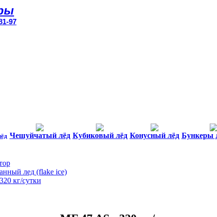
ры
81-97
Чешуйчатый лёд
Кубиковый лёд
Конусный лёд
Бункеры 
лёд
тор
нный лед (flake ice)
320 кг/сутки