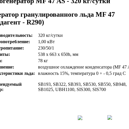
огенератор MF 47 AS - 320 кг/сутки
ератор гранулированного льда MF 47
дагент - R290)
водительность:
320 кг/сутки
опотребление:
1,00 кВт
ропитание:
230/50/1
риты:
538 х 663 х 650h, мм
:
78 кг
нение:
воздушное охлаждение конденсатора (MF 47 
теристики льда:
влажность 15%, температура 0 ÷ - 0,5 град С
мендуемый
SB193, SB322, SB393, SB530, SB550, SB948,
р:
SB1025, UBH1100, SIS300, SIS700