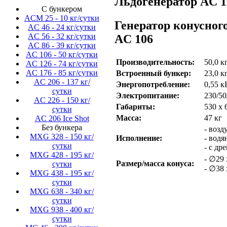
Льдогенератор AC 10
С бункером
ACM 25 - 10 кг/сутки
Генератор конусно
AC 46 - 24 кг/сутки
AC 56 - 32 кг/сутки
AC 106
AC 86 - 39 кг/сутки
AC 106 - 50 кг/сутки
Производительность:
50,0 к
AC 126 - 74 кг/сутки
AC 176 - 85 кг/сутки
Встроенный бункер:
23,0 к
AC 206 - 137 кг/
Энергопотребление:
0,55 к
сутки
Электропитание:
230/50
AC 226 - 150 кг/
Габариты:
530 х 
сутки
Масса:
47 кг
AC 206 Ice Shot
Без бункера
- воз
MXG 328 - 150 кг/
Исполнение:
- вод
сутки
- с др
MXG 428 - 195 кг/
- ∅29 
Размер/масса конуса:
сутки
- ∅38 
MXG 438 - 195 кг/
сутки
MXG 638 - 340 кг/
сутки
MXG 938 - 400 кг/
сутки