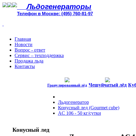
Льдогенераторы
Телефон в Москве: (495) 760-81-97
Главная
Новости
Вопрос - ответ
Сервис – техподдержка
Продажа льда
Контакты
Чешуйчатый лёд
Куб
Гранулированный лёд
Льдогенератор
Конусный лед (Gourmet cube)
AC 106 - 50 кг/сутки
Конусный лед