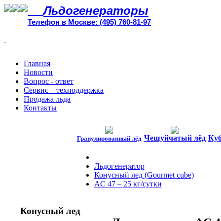
Льдогенераторы
Телефон в Москве: (495) 760-81-97
Главная
Новости
Вопрос - ответ
Сервис – техподдержка
Продажа льда
Контакты
Чешуйчатый лёд
Куб
Гранулированный лёд
Льдогенератор
Конусный лед (Gourmet cube)
AC 47 – 25 кг/сутки
Конусный лед