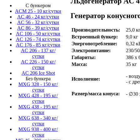
Льдогенератор AC 47
С бункером
ACM 25 - 10 кг/сутки
Генератор конусно
AC 46 - 24 кг/сутки
AC 56 - 32 кг/сутки
AC 86 - 39 кг/сутки
Производительность:
25,0 к
AC 106 - 50 кг/сутки
Встроенный бункер:
9,0 кг
AC 126 - 74 кг/сутки
Энергопотребление:
0,32 к
AC 176 - 85 кг/сутки
Электропитание:
230/50
AC 206 - 137 кг/
сутки
Габариты:
386 х 
AC 226 - 150 кг/
Масса:
35 кг
сутки
AC 206 Ice Shot
- воз
Без бункера
Исполнение:
- с др
MXG 328 - 150 кг/
сутки
Размер/масса конуса:
- ∅30 
MXG 428 - 195 кг/
сутки
MXG 438 - 195 кг/
сутки
MXG 638 - 340 кг/
сутки
MXG 938 - 400 кг/
сутки