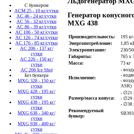
Льдогенератор MXG 
С бункером
ACM 25 - 10 кг/сутки
Генератор конусно
AC 46 - 24 кг/сутки
AC 56 - 32 кг/сутки
MXG 438
AC 86 - 39 кг/сутки
AC 106 - 50 кг/сутки
Производительность:
195 кг
AC 126 - 74 кг/сутки
AC 176 - 85 кг/сутки
Энергопотребление:
1,85 к
AC 206 - 137 кг/
Электропитание:
230/50
сутки
Габариты:
765 x 
AC 226 - 150 кг/
Масса:
73 кг
сутки
- воз
AC 206 Ice Shot
- вод
Без бункера
Исполнение:
- воз
MXG 328 - 150 кг/
ASR)
сутки
MXG 428 - 195 кг/
- ∅21 
сутки
Размер/масса конуса:
- ∅29 
MXG 438 - 195 кг/
- ∅38 
сутки
Рекомендуемый
MXG 638 - 340 кг/
SB393
бункер:
сутки
MXG 938 - 400 кг/
сутки