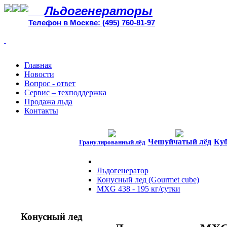
Льдогенераторы
Телефон в Москве: (495) 760-81-97
Главная
Новости
Вопрос - ответ
Сервис – техподдержка
Продажа льда
Контакты
Чешуйчатый лёд
Куб
Гранулированный лёд
Льдогенератор
Конусный лед (Gourmet cube)
MXG 438 - 195 кг/сутки
Конусный лед