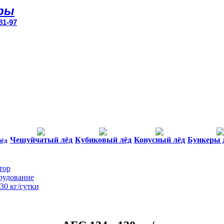
ры
81-97
Чешуйчатый лёд
Кубиковый лёд
Конусный лёд
Бункеры 
лёд
тор
рудование
30 кг/сутки