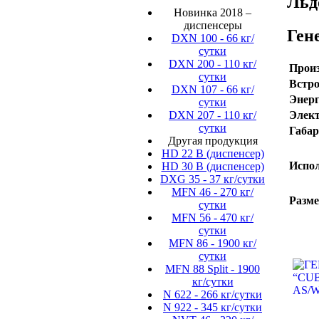
Льд
Новинка 2018 –
диспенсеры
Ген
DXN 100 - 66 кг/
сутки
DXN 200 - 110 кг/
Произ
сутки
Встр
DXN 107 - 66 кг/
Энерг
сутки
Элект
DXN 207 - 110 кг/
сутки
Габар
Другая продукция
HD 22 B (диспенсер)
Испол
HD 30 B (диспенсер)
DXG 35 - 37 кг/сутки
MFN 46 - 270 кг/
Разме
сутки
MFN 56 - 470 кг/
сутки
MFN 86 - 1900 кг/
сутки
MFN 88 Split - 1900
кг/сутки
N 622 - 266 кг/сутки
N 922 - 345 кг/сутки