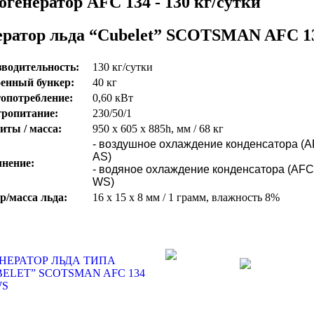
огенератор AFC 134 - 130 кг/сутки
ератор льда “Cubelet” SCOTSMAN AFC 1
водительность:
130 кг/сутки
оенный бункер
:
40 кг
опотребление
:
0,60 кВт
ропитание:
230/50/1
иты / масса:
950 х 605 х 885h, мм / 68 кг
- воздушное охлаждение конденсатора (
AS)
нение:
- водяное охлаждение конденсатора (AFC
WS)
р/масса льда:
16 х 15 х 8 мм / 1 грамм, влажность 8%