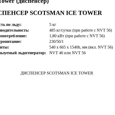
Tower (диспенсер)
СПЕНСЕР SCOTSMAN ICE TOWER
ть по льду:
5 кг
водительность:
485 кг/сутки (при работе с NVT 56)
опотребление:
1,80 кВт (при работе с NVT 56)
ропитание:
230/50/1
риты:
540 х 665 х 1540h, мм (вкл. NVT 56)
ьзуемый льдогенератор:
NVT 46 или NVT 56