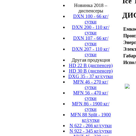
Ice 
Новинка 2018 –
диспенсеры
ДИ
DXN 100 - 66 кг/
сутки
DXN 200 - 110 кг/
Емкос
сутки
Произ
DXN 107 - 66 кг/
Энерг
сутки
Элект
DXN 207 - 110 кг/
сутки
Габа
Другая продукция
Испол
HD 22 B (диспенсер)
HD 30 B (диспенсер)
DXG 35 - 37 кг/сутки
MFN 46 - 270 кг/
сутки
MFN 56 - 470 кг/
сутки
MFN 86 - 1900 кг/
сутки
MFN 88 Split - 1900
кг/сутки
N 622 - 266 кг/сутки
N 922 - 345 кг/сутки