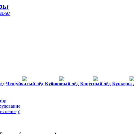
ры
81-97
Чешуйчатый лёд
Кубиковый лёд
Конусный лёд
Бункеры 
лёд
тор
рудование
диспенсер)