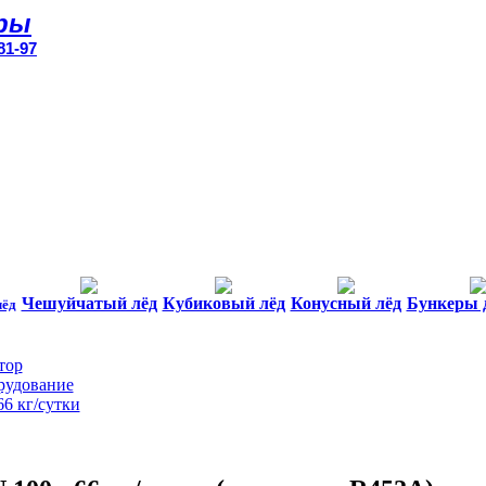
ры
81-97
Чешуйчатый лёд
Кубиковый лёд
Конусный лёд
Бункеры 
лёд
тор
рудование
6 кг/сутки