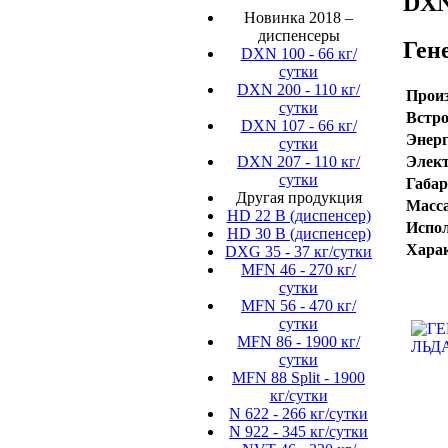
DXN
Новинка 2018 –
диспенсеры
Ген
DXN 100 - 66 кг/
сутки
DXN 200 - 110 кг/
Произ
сутки
Встр
DXN 107 - 66 кг/
Энерг
сутки
Элект
DXN 207 - 110 кг/
сутки
Габа
Другая продукция
Масса
HD 22 B (диспенсер)
Испол
HD 30 B (диспенсер)
Харак
DXG 35 - 37 кг/сутки
MFN 46 - 270 кг/
сутки
MFN 56 - 470 кг/
сутки
MFN 86 - 1900 кг/
сутки
MFN 88 Split - 1900
кг/сутки
N 622 - 266 кг/сутки
N 922 - 345 кг/сутки