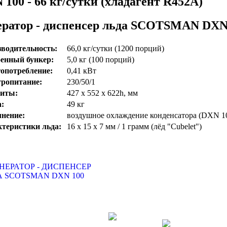
 100 - 66 кг/сутки (хладагент R452A)
ератор - диспенсер льда SCOTSMAN DXN
водительность:
66,0 кг/сутки (1200 порций)
оенный бункер
:
5,0 кг (100 порций)
опотребление
:
0,41 кВт
ропитание:
230/50/1
риты:
427 х 552 х 622h, мм
:
49 кг
нение:
воздушное охлаждение конденсатора (DXN 1
теристики льда:
16 x 15 x 7 мм / 1 грамм (лёд "Cubelet")