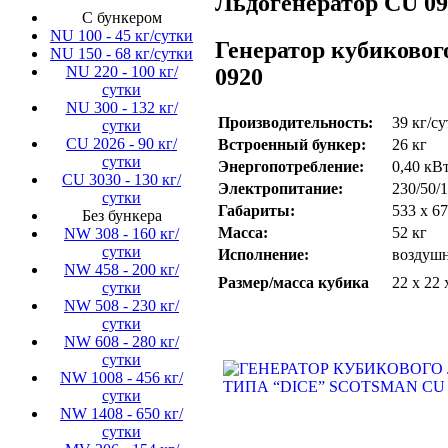
Льдогенератор CU 092
C бункером
NU 100 - 45 кг/сутки
Генератор кубиково
NU 150 - 68 кг/сутки
NU 220 - 100 кг/
0920
сутки
NU 300 - 132 кг/
Производительность:
39 кг/с
сутки
CU 2026 - 90 кг/
Встроенный бункер:
26 кг
сутки
Энергопотребление:
0,40 кВ
CU 3030 - 130 кг/
Электропитание:
230/50/1
сутки
Габариты:
533 х 67
Без бункера
Масса:
52 кг
NW 308 - 160 кг/
сутки
Исполнение:
воздушн
NW 458 - 200 кг/
Размер/масса кубика
22 х 22 
сутки
NW 508 - 230 кг/
сутки
NW 608 - 280 кг/
сутки
NW 1008 - 456 кг/
сутки
NW 1408 - 650 кг/
сутки