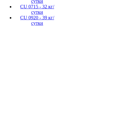
сутки
CU 0715 - 32 кг/
сутки
CU 0920 - 39 кг/
сутки
Создание, подд