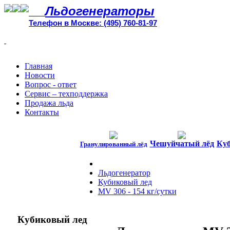
Льдогенераторы
Телефон в Москве: (495) 760-81-97
Главная
Новости
Вопрос - ответ
Сервис – техподдержка
Продажа льда
Контакты
Чешуйчатый лёд
Куб
Гранулированный лёд
Льдогенератор
Кубиковый лед
MV 306 - 154 кг/сутки
Кубиковый лед