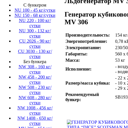
Льдогенератор MV 30
C бункером
NU 100 - 45 кг/сутки
Генератор кубиков
NU 150 - 68 кг/сутки
NU 220 - 100 кг/
MV 306
сутки
NU 300 - 132 кг/
Производительность:
154 кг
сутки
CU 2026 - 90 кг/
Энергопотребление:
0,78 к
сутки
Электропитание:
230/50
CU 3030 - 130 кг/
Габариты:
560 х 
сутки
Масса:
53 кг
Без бункера
- воз
NW 308 - 160 кг/
Исполнение:
- вод
сутки
NW 458 - 200 кг/
- 22 х
сутки
Размер/масса кубика:
- 10 х
NW 508 - 230 кг/
- 29 х
сутки
Рекомендуемый
SB193
NW 608 - 280 кг/
бункер:
сутки
NW 1008 - 456 кг/
сутки
NW 1408 - 650 кг/
сутки