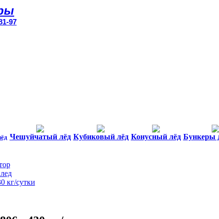
ры
81-97
Чешуйчатый лёд
Кубиковый лёд
Конусный лёд
Бункеры 
лёд
тор
лед
0 кг/сутки