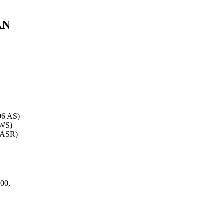
AN
06 AS)
 WS)
 ASR)
00,