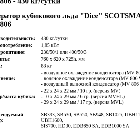
06 - 430 кг/сутки
ератор кубикового льда "Dice" SCOTSM
806
водительность:
430 кг/сутки
опотребление:
1,85 кВт
ропитание:
230/50/1 или 400/50/3
иты:
760 х 620 х 725h, мм
:
88 кг
- воздушное охлаждение конденсатора (MV 8
нение:
- водяное охлаждение конденсатора (MV 806
- воздушный выносной конденсатор (MV 806
- 22 х 24 х 22 мм / 10 гр. (версия MV)
р/масса кубика:
- 10 х 24 х 29 мм / 6 гр. (версия MVHL)
- 29 х 24 х 29 мм / 17 гр. (версия MVL)
мендуемый
SB393, SB530, SB550, SB948, SB1025, UBH11
р:
UBH1600,
SIS700, HD30, EDB650 SA, EDB1000 SA