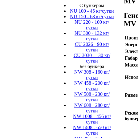
MV 8
C бункером
NU 100 - 45 кг/сутки
Ген
NU 150 - 68 кг/сутки
NU 220 - 100 кг/
MV 
сутки
NU 300 - 132 кг/
Произ
сутки
CU 2026 - 90 кг/
Энерг
сутки
Элект
CU 3030 - 130 кг/
Габар
сутки
Масса
Без бункера
NW 308 - 160 кг/
Испол
сутки
NW 458 - 200 кг/
сутки
NW 508 - 230 кг/
Разме
сутки
NW 608 - 280 кг/
сутки
Реко
NW 1008 - 456 кг/
бунке
сутки
NW 1408 - 650 кг/
сутки